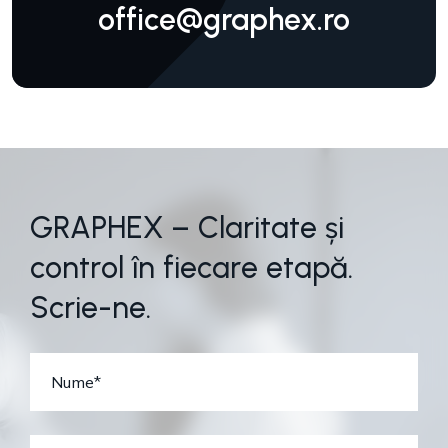
office@graphex.ro
G
R
A
P
H
E
X
–
C
l
a
r
i
t
a
t
e
ș
i
c
o
n
t
r
o
l
î
n
f
i
e
c
a
r
e
e
t
a
p
ă
.
S
c
r
i
e
-
n
e
.