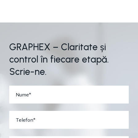
G
R
A
P
H
E
X
–
C
l
a
r
i
t
a
t
e
ș
i
c
o
n
t
r
o
l
î
n
f
i
e
c
a
r
e
e
t
a
p
ă
.
S
c
r
i
e
-
n
e
.