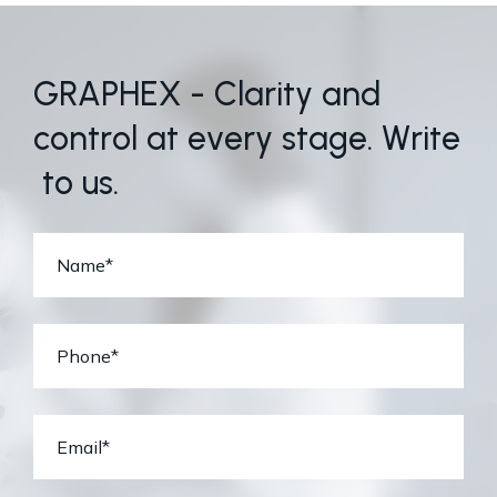
G
R
A
P
H
E
X
-
C
l
a
r
i
t
y
a
n
d
c
o
n
t
r
o
l
a
t
e
v
e
r
y
s
t
a
g
e
.
W
r
i
t
e
t
o
u
s
.